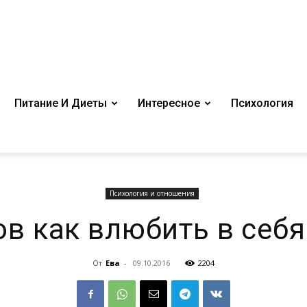
Питание И Диеты
Интересное
Психология
Психология и отношения
ов как влюбить в себ
От
Ева
-
09.10.2016
2204