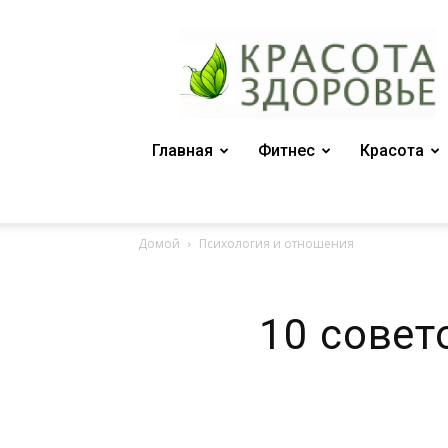
Женский
журнал
"Красота
и
здоровье"
Главная
Фитнес
Красота
Домой
Психология и отношения
10 совет