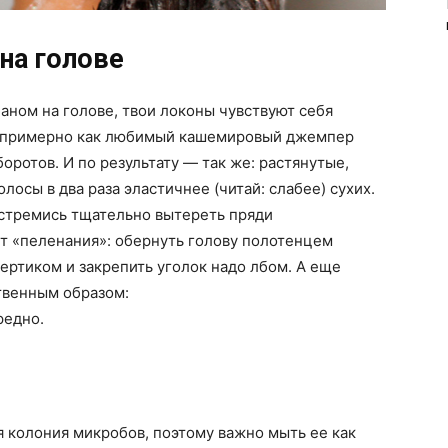
на голове
аном на голове, твои локоны чувствуют себя
 примерно как любимый кашемировый джемпер
оротов. И по результату — так же: растянутые,
осы в два раза эластичнее (читай: слабее) сухих.
 стремись тщательно вытереть пряди
ант «пеленания»: обернуть голову полотенцем
ертиком и закрепить уголок надо лбом. А еще
твенным образом:
редно.
 колония микробов, поэтому важно мыть ее как