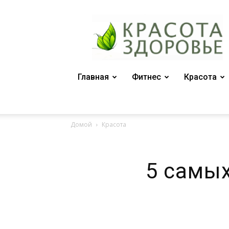
Женский
журнал
"Красота
и
здоровье"
Главная
Фитнес
Красота
Домой
Красота
5 самы