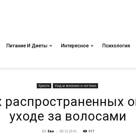
Питание И Диеты
Интересное
Психология
Красота
Уход за волосами и ногтями
х распространенных о
уходе за волосами
От
Ева
-
08.12.2016
917