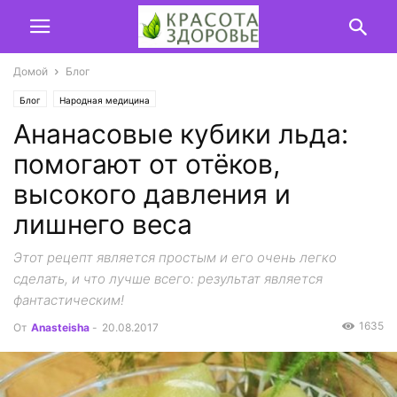
Домой
Блог
Блог
Народная медицина
Ананасовые кубики льда:
помогают от отёков,
высокого давления и
лишнего веса
Этот рецепт является простым и его очень легко
сделать, и что лучше всего: результат является
фантастическим!
1635
От
Anasteisha
-
20.08.2017