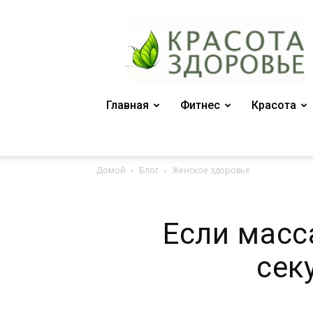
Женский
журнал
"Красота
и
здоровье"
Главная
Фитнес
Красота
Домой
Блог
Женское здоровье
Если масс
сек