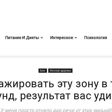
Питание И Диеты
Интересное
Психология
Блог
Женское здоровье
ажировать эту зону в 
унд, результат вас уди
У меня просто отняло дар речи от этих эмоций!