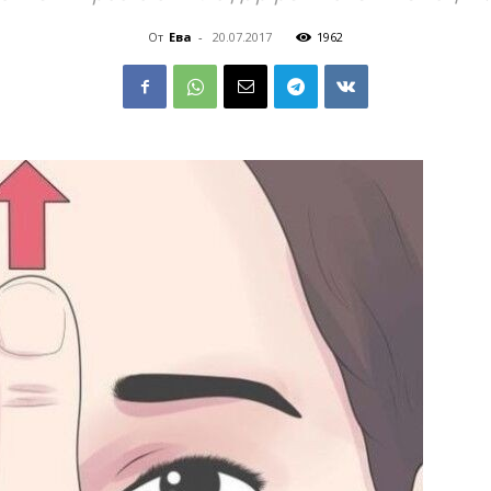
От
Ева
-
20.07.2017
1962