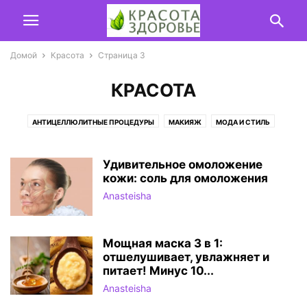
Домой
Красота
Страница 3
КРАСОТА
АНТИЦЕЛЛЮЛИТНЫЕ ПРОЦЕДУРЫ
МАКИЯЖ
МОДА И СТИЛЬ
УХОД ЗА ВОЛОСАМИ И НОГТЯМИ
УХОД ЗА КОЖЕЙ ЛИЦА
УХОД ЗА КОЖЕЙ ТЕЛА
Удивительное омоложение
кожи: соль для омоложения
Anasteisha
Мощная маска 3 в 1:
отшелушивает, увлажняет и
питает! Минус 10...
Anasteisha